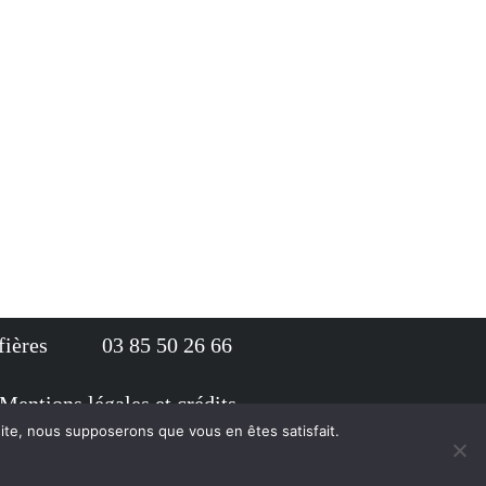
ffières 03 85 50 26 66
Mentions légales et crédits
 site, nous supposerons que vous en êtes satisfait.