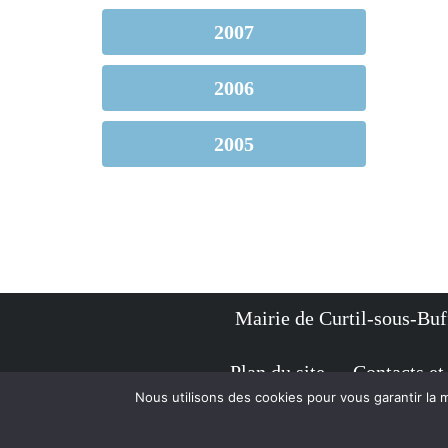
2007
2006
2005
Mairie de Curtil-sous
Plan du site
Contacts et
Nous utilisons des cookies pour vous garantir la m
Neve
| Propulsé par
WordPress