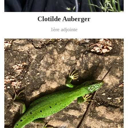
Clotilde Auberger
1ère adjointe