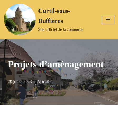
Curtil-sous-
Aller
Buffières
au
contenu
Site officiel de la commune
Projets d’aménagement
29 juillet 2023
Actualité